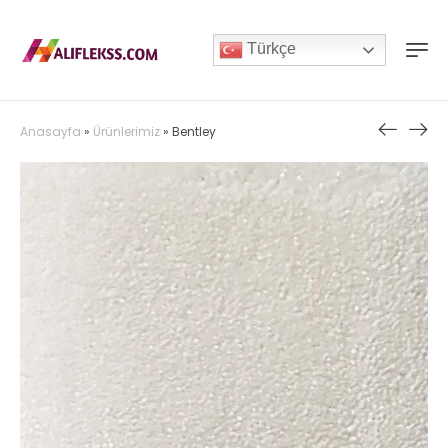
Türkçe
Anasayfa
»
Ürünlerimiz
»
Bentley