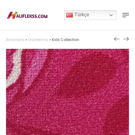
Türkçe
Anasayfa
»
Ürünlerimiz
»
Kids Collection