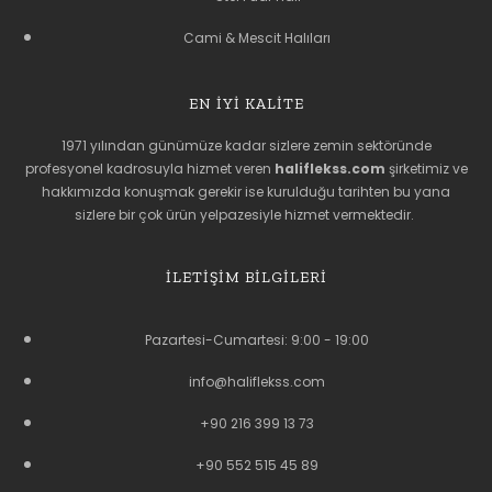
Cami & Mescit Halıları
EN İYİ KALİTE
1971 yılından günümüze kadar sizlere zemin sektöründe
profesyonel kadrosuyla hizmet veren
haliflekss.com
şirketimiz ve
hakkımızda konuşmak gerekir ise kurulduğu tarihten bu yana
sizlere bir çok ürün yelpazesiyle hizmet vermektedir.
İLETIŞIM BILGILERI
Pazartesi-Cumartesi: 9:00 - 19:00
info@haliflekss.com
+90 216 399 13 73
+90 552 515 45 89