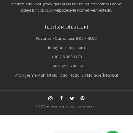
hakkımızda konuşmak gerekir ise kurulduğu tarihten bu yana
sizlere bir çok ürün yelpazesiyle hizmet vermektedir.
İLETIŞIM BILGILERI
Pazartesi-Cumartesi: 9:00 - 19:00
info@haliflekss.com
+90 216 399 13 73
+90 552 515 45 89
Altayçeşme Mah. İstiklal Cad. No:20-24 Maltepe/İstanbul
© 2025
GOWEBSITESEO.COM
. DESIGNED BY.