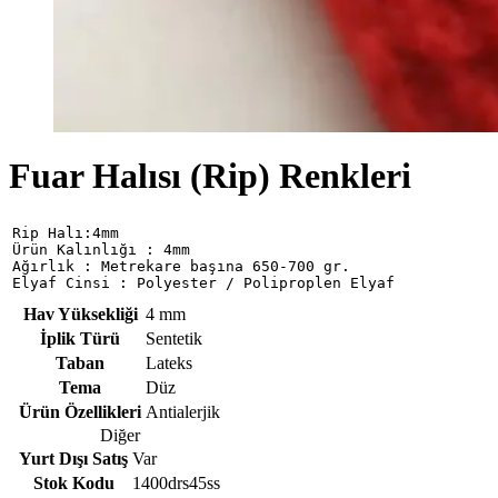
Fuar Halısı (Rip) Renkleri
Rip Halı:4mm

Ürün Kalınlığı : 4mm

Ağırlık : Metrekare başına 650-700 gr.

Elyaf Cinsi : Polyester / Poliproplen Elyaf
Hav Yüksekliği
4 mm
İplik Türü
Sentetik
Taban
Lateks
Tema
Düz
Ürün Özellikleri
Antialerjik
Diğer
Yurt Dışı Satış
Var
Stok Kodu
1400drs45ss